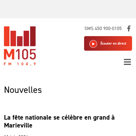
Skip
SMS 450 900-0105
to
content
Écouter en direct
Nouvelles
La fête nationale se célèbre en grand à
Marieville