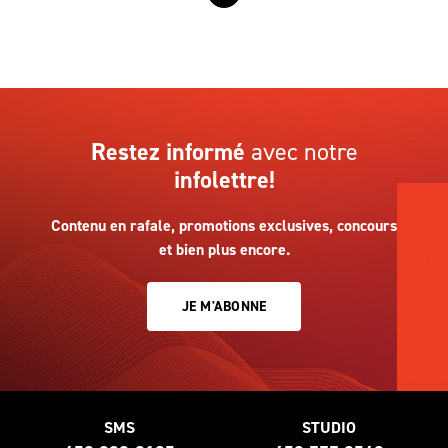
Restez informé
avec notre
infolettre!
Contenu en rafale, promotions exclusives, concours
et bien plus encore.
JE M'ABONNE
SMS
STUDIO