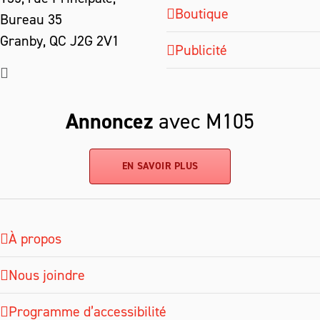
Boutique
Bureau 35
Granby, QC J2G 2V1
Publicité
Annoncez
avec M105
EN SAVOIR PLUS
À propos
Nous joindre
Programme d’accessibilité