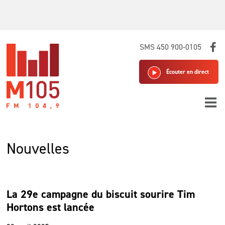
Skip
SMS 450 900-0105
to
content
Écouter en direct
Nouvelles
La 29e campagne du biscuit sourire Tim
Hortons est lancée