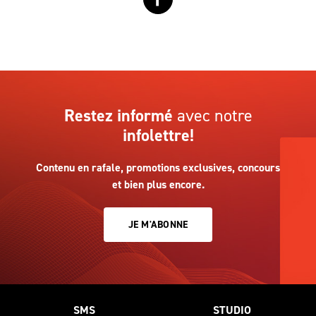
Restez informé
avec notre
infolettre!
Contenu en rafale, promotions exclusives, concours
et bien plus encore.
JE M'ABONNE
SMS
STUDIO