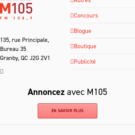
Autres
Concours
Blogue
135, rue Principale,
Boutique
Bureau 35
Granby, QC J2G 2V1
Publicité
Annoncez
avec M105
EN SAVOIR PLUS