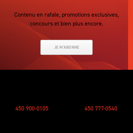
Contenu en rafale, promotions exclusives,
concours et bien plus encore.
JE M'ABONNE
SMS
STUDIO
450 900-0105
450 777-0540