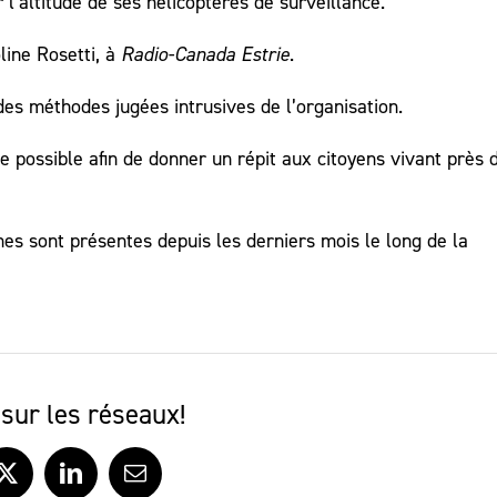
’altitude de ses hélicoptères de surveillance.
line Rosetti, à
Radio-Canada Estrie
.
 des méthodes jugées intrusives de l’organisation.
possible afin de donner un répit aux citoyens vivant près d
es sont présentes depuis les derniers mois le long de la
sur les réseaux!
ook
X
LinkedIn
Courriel