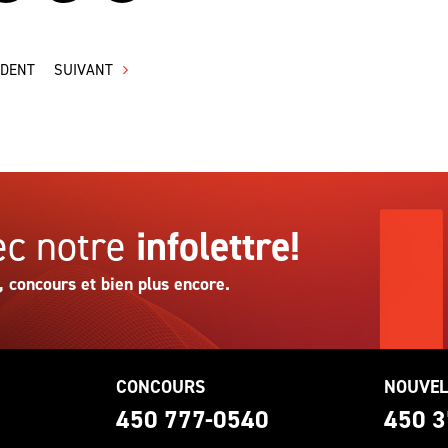
ÉDENT
SUIVANT
c notre
infolettre!
, concours et bien plus encore.
CONCOURS
NOUVEL
0
450 777-0540
450 3