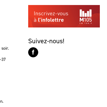
Suivez-nous!
soir.
 -37
n.