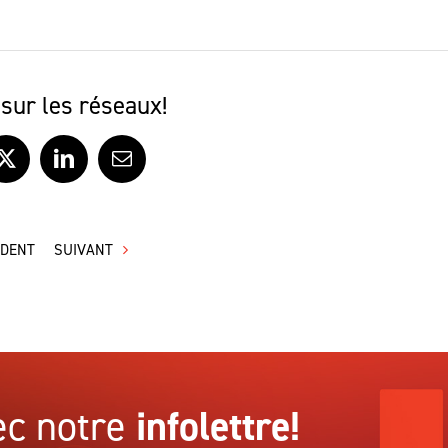
sur les réseaux!
ook
X
LinkedIn
Courriel
ÉDENT
SUIVANT
c notre
infolettre!