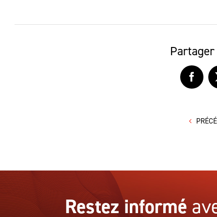
Partager 
Faceb
PRÉC
Restez informé
ave