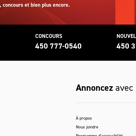
, concours et bien plus encore.
CONCOURS
NOUVEL
0
450 777-0540
450 3
Annoncez
avec
À propos
Nous joindre
Programme d’accessibilité