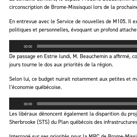
circonscription de Brome‑Missisquoi lors de la prochai
En entrevue avec le Service de nouvelles de M105. Il exp
politiques et personnelles, évoquant un profond attache
Lecteur
00:00
audio
De passage en Estrie lundi, M. Beauchemin a affirmé, c
jours tourne le dos aux priorités de la région.
Selon lui, ce budget nuirait notamment aux petites et 
l’économie québécoise.
Lecteur
00:00
audio
Les libéraux dénoncent également la disparition du proj
Sherbrooke (STS) du Plan québécois des infrastructures
Interrogé sur ses priorités pour la MRC de Brome‑Missi