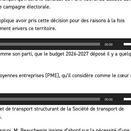
ne campagne électorale.
lique avoir pris cette décision pour des raisons à la fois
ment envers ce territoire.
Uti
00:00
les
omme son parti, que le budget 2026‑2027 déposé il y a quel
flè
hau
po
moyennes entreprises (PME), qu’il considère comme le cœur
au
ou
Uti
dim
00:00
les
le
et de transport structurant de la Société de transport de
flè
vo
.
hau
po
squoi, M. Beauchemin insiste d’abord sur la nécessité d’une