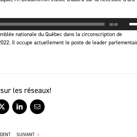
au
ou
Uti
dim
00:00
les
le
mblée nationale du Québec dans la circonscription de
flè
vo
022. Il occupe actuellement le poste de leader parlementai
hau
po
au
ou
dim
le
sur les réseaux!
vo
ook
X
LinkedIn
Courriel
ÉDENT
SUIVANT