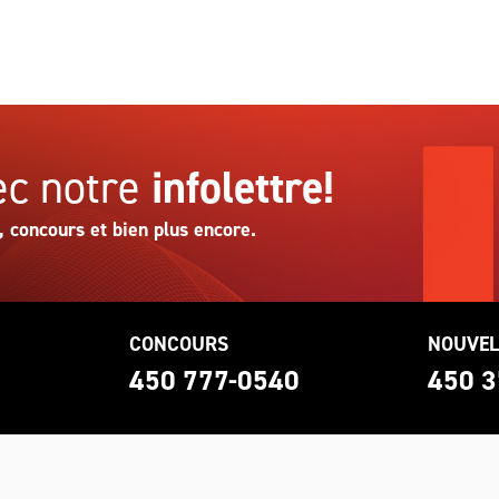
c notre
infolettre!
, concours et bien plus encore.
CONCOURS
NOUVEL
0
450 777-0540
450 3