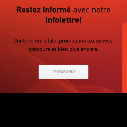
Restez informé
avec notre
infolettre!
Contenu en rafale, promotions exclusives,
concours et bien plus encore.
JE M'ABONNE
SMS
STUDIO