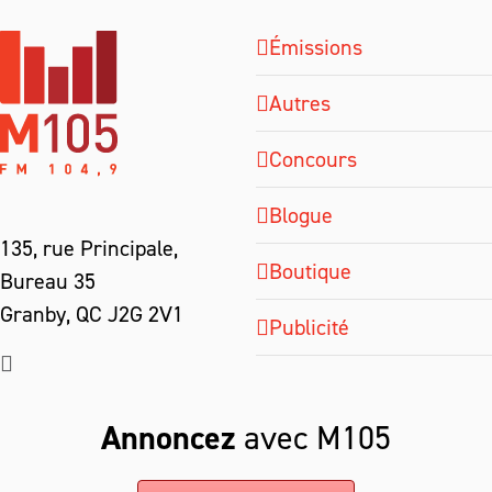
Émissions
Autres
Concours
Blogue
135, rue Principale,
Boutique
Bureau 35
Granby, QC J2G 2V1
Publicité
Annoncez
avec M105