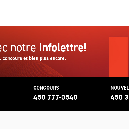
c notre
infolettre!
, concours et bien plus encore.
CONCOURS
NOUVEL
0
450 777-0540
450 3