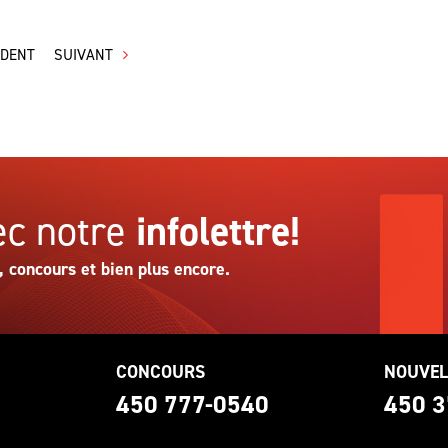
ÉDENT
SUIVANT
c notre
infolettre!
, concours et bien plus encore.
CONCOURS
NOUVEL
0
450 777-0540
450 3