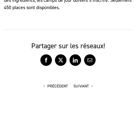
des ingrédients, les camps de jour doivent s’inscrire. Seulement
450 places sont disponibles.
Partager sur les réseaux!
Facebook
X
LinkedIn
Courriel
PRÉCÉDENT
SUIVANT