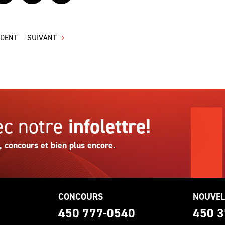
ÉDENT
SUIVANT
c notre
infolettre!
, concours et bien plus encore.
CONCOURS
NOUVEL
0
450 777-0540
450 3