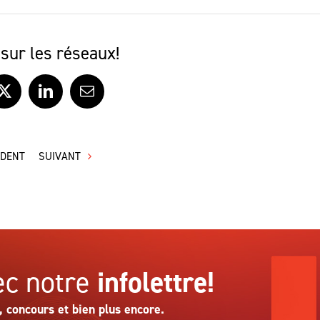
sur les réseaux!
ook
X
LinkedIn
Courriel
ÉDENT
SUIVANT
c notre
infolettre!
, concours et bien plus encore.