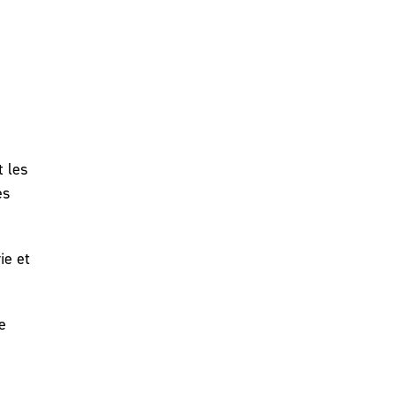
t les
es
ie et
e