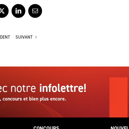
ook
X
LinkedIn
Courriel
ÉDENT
SUIVANT
c notre
infolettre!
, concours et bien plus encore.
CONCOURS
NOUVEL