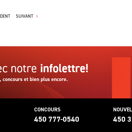
ÉDENT
SUIVANT
c notre
infolettre!
, concours et bien plus encore.
CONCOURS
NOUVEL
0
450 777-0540
450 3