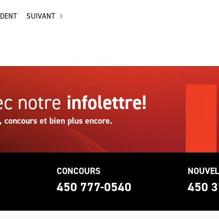
ÉDENT
SUIVANT
c notre
infolettre!
, concours et bien plus encore.
CONCOURS
NOUVEL
0
450 777-0540
450 3