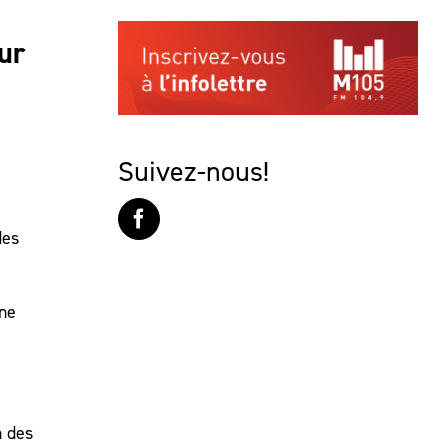
ur
Suivez-nous!
des
nne
n des