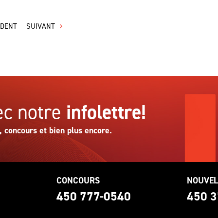
ÉDENT
SUIVANT
c notre
infolettre!
, concours et bien plus encore.
CONCOURS
NOUVEL
0
450 777-0540
450 3