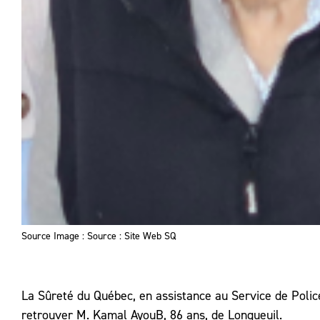
Source Image : Source : Site Web SQ
La Sûreté du Québec, en assistance au Service de Polic
retrouver M. Kamal AyouB, 86 ans, de Longueuil.