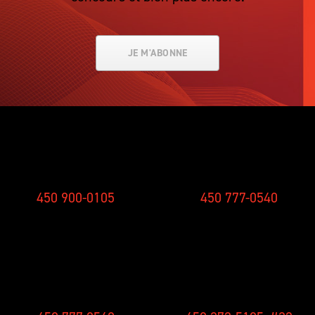
JE M'ABONNE
SMS
STUDIO
450 900-0105
450 777-0540
CONCOURS
NOUVELLES