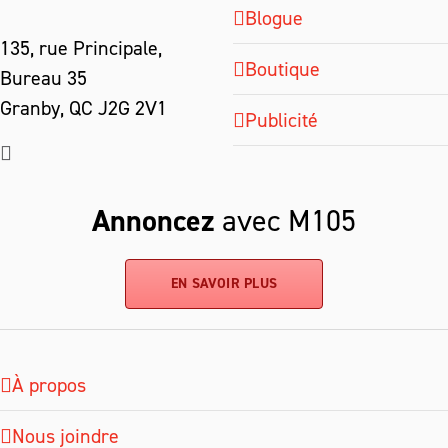
Blogue
135, rue Principale,
Boutique
Bureau 35
Granby, QC J2G 2V1
Publicité
Annoncez
avec M105
EN SAVOIR PLUS
À propos
Nous joindre