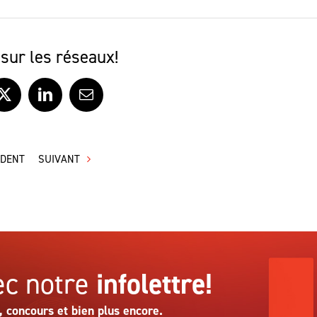
sur les réseaux!
ook
X
LinkedIn
Courriel
ÉDENT
SUIVANT
c notre
infolettre!
, concours et bien plus encore.