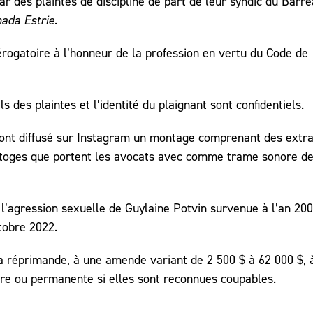
 des plaintes de discipline de part de leur syndic du Barr
ada Estrie
.
dérogatoire à l’honneur de la profession en vertu du Code de
s des plaintes et l’identité du plaignant sont confidentiels.
 ont diffusé sur Instagram un montage comprenant des extra
es toges que portent les avocats avec comme trame sonore de
’agression sexuelle de Guylaine Potvin survenue à l’an 200
tobre 2022.
a réprimande, à une amende variant de 2 500 $ à 62 000 $, 
re ou permanente si elles sont reconnues coupables.