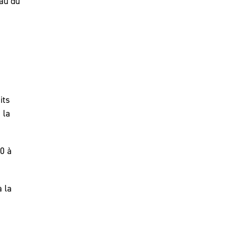
eau du
its
 la
0 à
à la