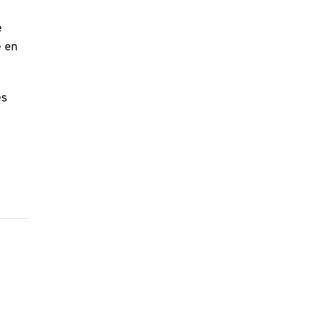
e
e en
es