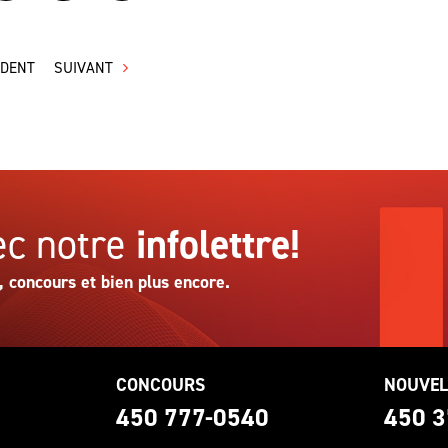
ÉDENT
SUIVANT
c notre
infolettre!
, concours et bien plus encore.
CONCOURS
NOUVEL
0
450 777-0540
450 3