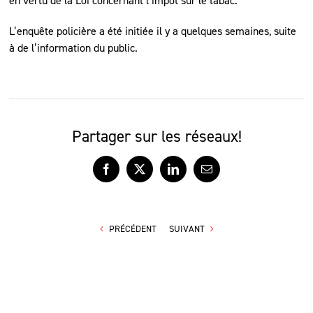
en vertu de la Loi concernant l’impôt sur le tabac.
L’enquête policière a été initiée il y a quelques semaines, suite
à de l’information du public.
Partager sur les réseaux!
Facebook
X
LinkedIn
Courriel
PRÉCÉDENT
SUIVANT