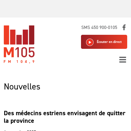
Skip
SMS 450 900-0105
to
content
Écouter en direct
Nouvelles
Des médecins estriens envisagent de quitter
la province