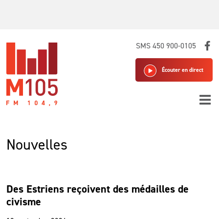
Skip
SMS 450 900-0105
to
content
Écouter en direct
Nouvelles
Des Estriens reçoivent des médailles de
civisme