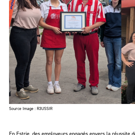
Source Image : R3USSIR
En Estrie, des employeurs engagés envers la réussite d