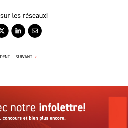
sur les réseaux!
ook
X
LinkedIn
Courriel
ÉDENT
SUIVANT
c notre
infolettre!
, concours et bien plus encore.