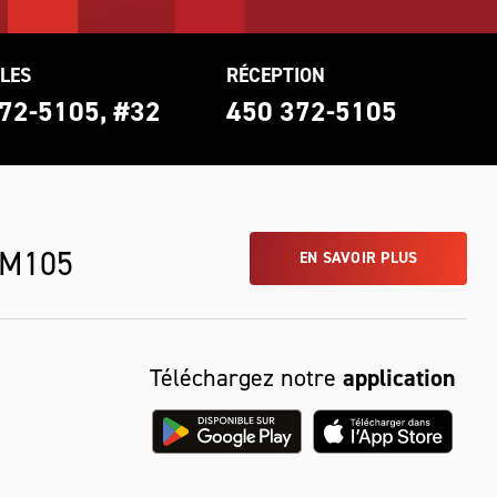
LES
RÉCEPTION
72-5105, #32
450 372-5105
 M105
EN SAVOIR PLUS
Téléchargez notre
application