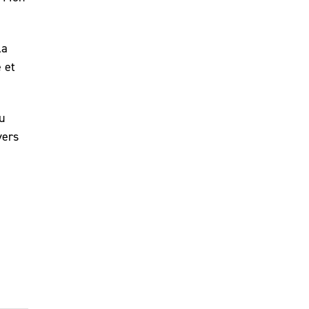
la
 et
u
vers