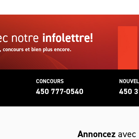
c notre
infolettre!
, concours et bien plus encore.
CONCOURS
NOUVEL
0
450 777-0540
450 3
Annoncez
avec