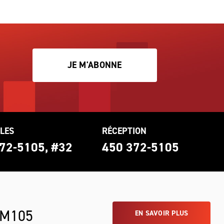
JE M'ABONNE
LES
RÉCEPTION
72-5105, #32
450 372-5105
 M105
EN SAVOIR PLUS