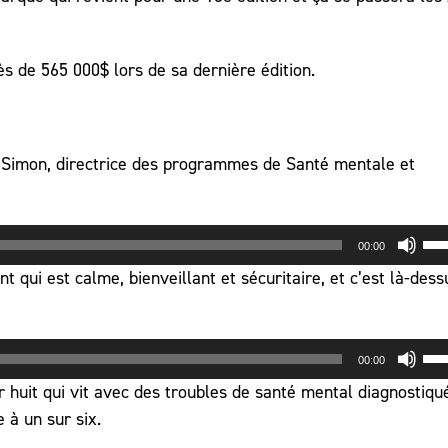
ès de 565 000$ lors de sa dernière édition.
e Simon, directrice des programmes de Santé mentale et
Uti
00:00
les
qui est calme, bienveillant et sécuritaire, et c’est là-dess
flè
hau
po
Uti
00:00
au
les
huit qui vit avec des troubles de santé mental diagnostiqu
ou
flè
 à un sur six.
dim
hau