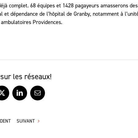
le
po
 déjà complet. 68 équipes et 1428 pagayeurs amasserons des
vo
au
l et dépendance de l’hôpital de Granby, notamment à l’unit
ou
es ambulatoires Providences.
dim
le
vo
sur les réseaux!
ook
X
LinkedIn
Courriel
ÉDENT
SUIVANT