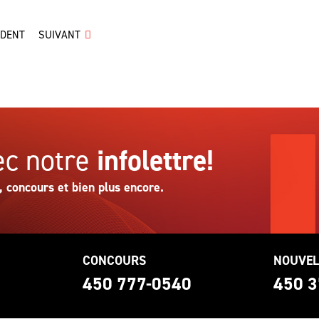
ÉDENT
SUIVANT
c notre
infolettre!
, concours et bien plus encore.
CONCOURS
NOUVEL
0
450 777-0540
450 3