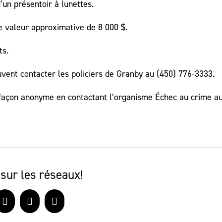
’un présentoir à lunettes.
 valeur approximative de 8 000 $.
ts.
vent contacter les policiers de Granby au (450) 776-3333.
de façon anonyme en contactant l’organisme Échec au crime a
sur les réseaux!
book
X
LinkedIn
Courriel