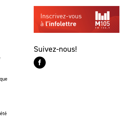
Suivez-nous!
e
 que
 été