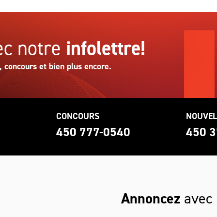
c notre
infolettre!
, concours et bien plus encore.
CONCOURS
NOUVEL
0
450 777-0540
450 3
Annoncez
avec