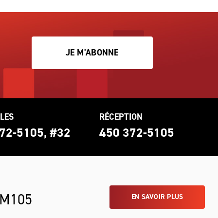
JE M'ABONNE
LES
RÉCEPTION
72-5105, #32
450 372-5105
 M105
EN SAVOIR PLUS