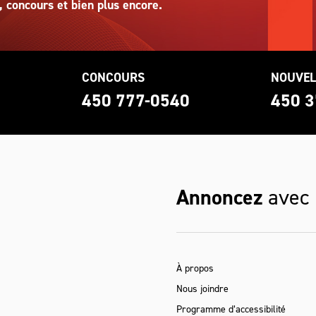
, concours et bien plus encore.
CONCOURS
NOUVEL
0
450 777-0540
450 3
Annoncez
avec
À propos
Nous joindre
Programme d’accessibilité