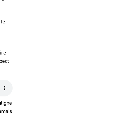
ite
ire
spect
uligne
jamais