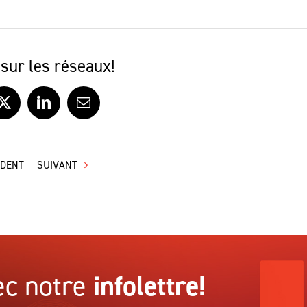
sur les réseaux!
ook
X
LinkedIn
Courriel
ÉDENT
SUIVANT
c notre
infolettre!