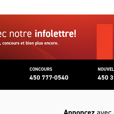
c notre
infolettre!
, concours et bien plus encore.
CONCOURS
NOUVEL
0
450 777-0540
450 3
Annoncez
avec