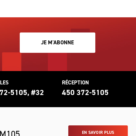
JE M'ABONNE
LES
RÉCEPTION
72-5105, #32
450 372-5105
 M105
EN SAVOIR PLUS