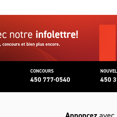
c notre
infolettre!
, concours et bien plus encore.
CONCOURS
NOUVEL
0
450 777-0540
450 3
Annoncez
avec