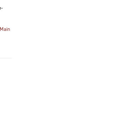
e-
 Main