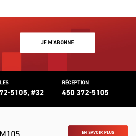
JE M'ABONNE
LES
RÉCEPTION
72-5105, #32
450 372-5105
 M105
EN SAVOIR PLUS