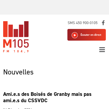
Skip
SMS 450 900-0105
to
content
Écouter en direct
Nouvelles
Ami.e.s des Boisés de Granby mais pas
ami.e.s du CSSVDC