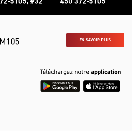
72-5105, #32
450 372-5105
 M105
EN SAVOIR PLUS
Téléchargez notre
application