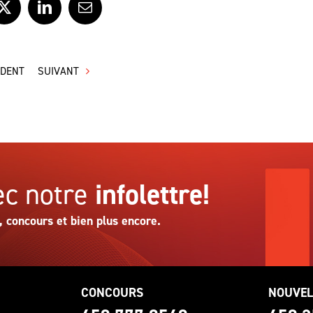
ook
X
LinkedIn
Courriel
ÉDENT
SUIVANT
c notre
infolettre!
, concours et bien plus encore.
CONCOURS
NOUVEL