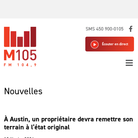
Skip
SMS 450 900-0105
to
content
Écouter en direct
Nouvelles
À Austin, un propriétaire devra remettre son
terrain à l’état original