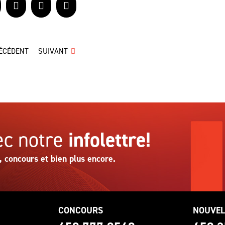
acebook
X
LinkedIn
Courriel
ÉCÉDENT
SUIVANT
c notre
infolettre!
, concours et bien plus encore.
CONCOURS
NOUVEL