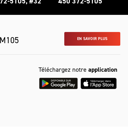
72-5105, #32
450 372-5105
 M105
EN SAVOIR PLUS
Téléchargez notre
application