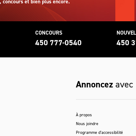
, concours et bien plus encore.
CONCOURS
NOUVEL
0
450 777-0540
450 3
Annoncez
avec
À propos
Nous joindre
Programme d’accessibilité