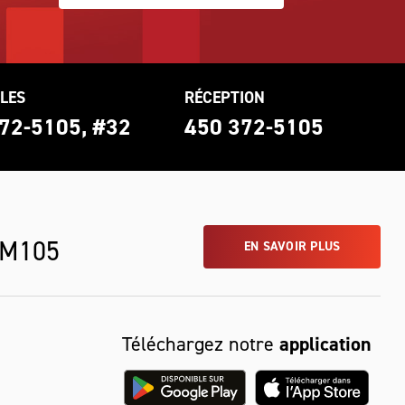
LES
RÉCEPTION
72-5105, #32
450 372-5105
 M105
EN SAVOIR PLUS
Téléchargez notre
application