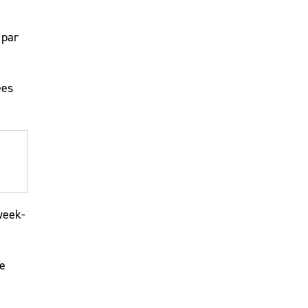
 par
ées
week-
de