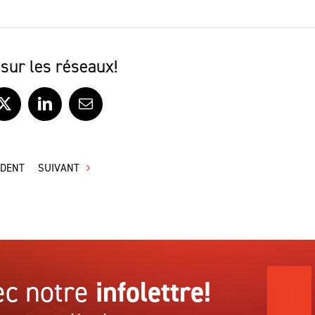
sur les réseaux!
ook
X
LinkedIn
Courriel
ÉDENT
SUIVANT
c notre
infolettre!