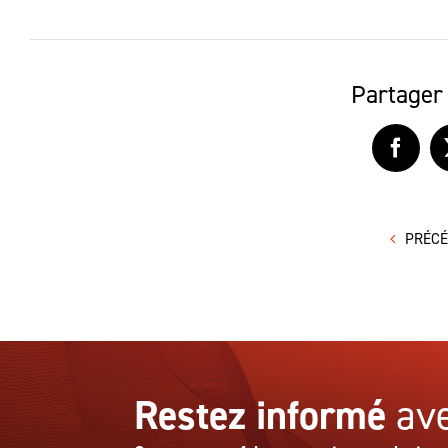
Partager 
Faceb
PRÉC
Restez informé
ave