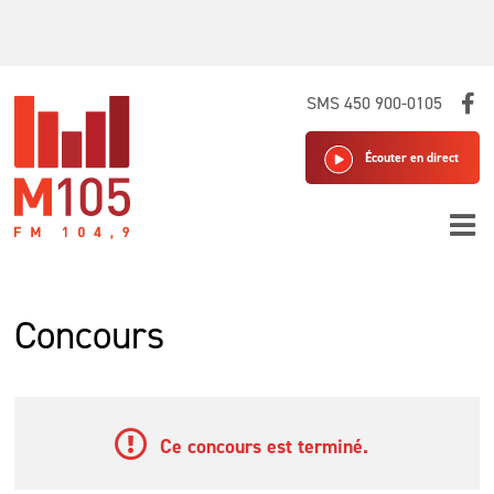
Skip
SMS 450 900-0105
to
content
Écouter en direct
Concours
Ce concours est terminé.