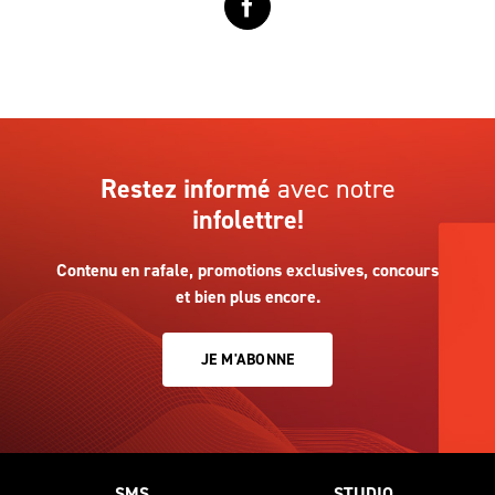
Restez informé
avec notre
infolettre!
Contenu en rafale, promotions exclusives, concours
et bien plus encore.
JE M'ABONNE
SMS
STUDIO