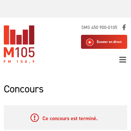
Skip
SMS 450 900-0105
to
content
Écouter en direct
Concours
Ce concours est terminé.