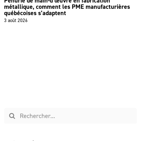
Pénurie de main-d’œuvre en fabrication
métallique, comment les PME manufacturières
québécoises s’adaptent
3 août 2026
Recherche
sur
le
site